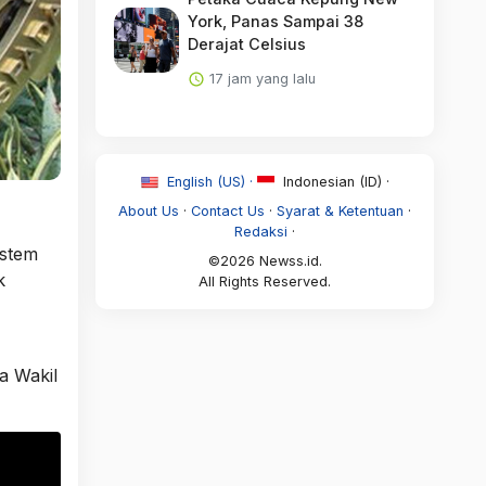
York, Panas Sampai 38
Derajat Celsius
17 jam yang lalu
English (US) ·
Indonesian (ID) ·
About Us
·
Contact Us
·
Syarat & Ketentuan
·
Redaksi
·
istem
©2026 Newss.id.
k
All Rights Reserved.
a Wakil