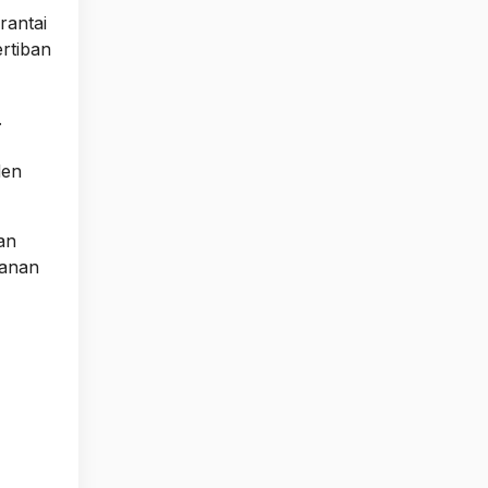
rantai
rtiban
.
den
an
yanan