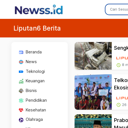
Liputan6 Berita
Sengk
Beranda
News
8 m
Teknologi
Telko
Keuangan
Ekosi
Bisnis
Pendidikan
26 
Kesehatan
Olahraga
Prabo
Masu