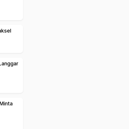
aksel
Langgar
Minta