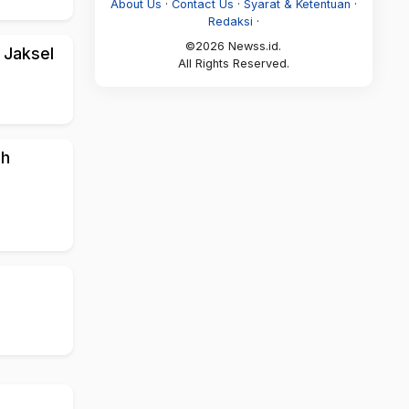
About Us
·
Contact Us
·
Syarat & Ketentuan
·
Redaksi
·
©2026 Newss.id.
 Jaksel
All Rights Reserved.
ah