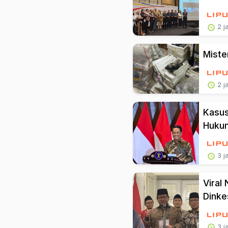
2 j
Miste
2 j
Kasus
Huku
3 j
Viral
Dinke
3 j