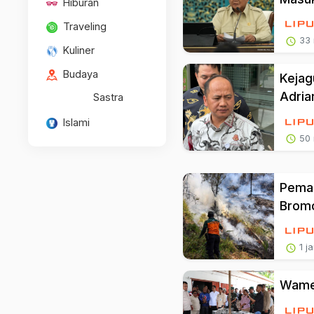
Hiburan
Traveling
33 
Kuliner
Budaya
Kejag
Adria
Sastra
Islami
50 
Pemad
Brom
1 j
Wamen