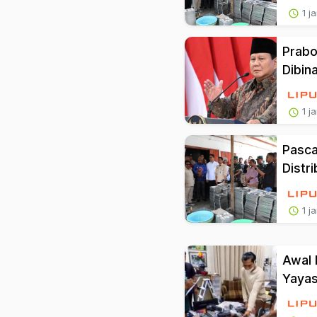
1 j
Prabo
Dibin
1 j
Pasca
Distr
1 j
Awal 
Yaya