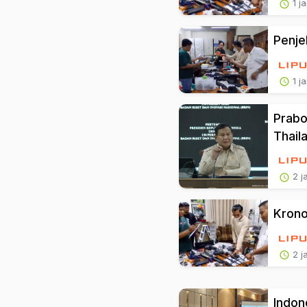
1 j
Penje
1 j
Prabo
Thail
2 j
Krono
2 j
Indon