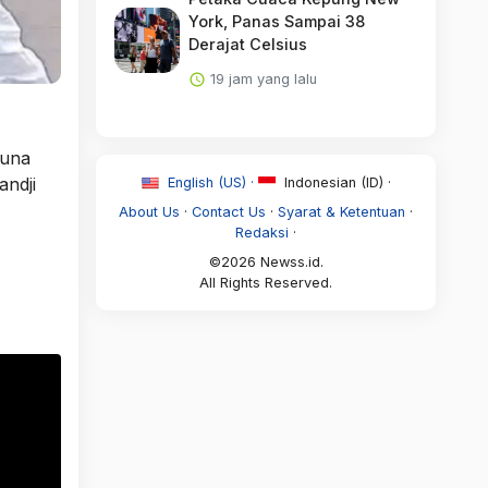
York, Panas Sampai 38
Derajat Celsius
19 jam yang lalu
guna
andji
English (US) ·
Indonesian (ID) ·
About Us
·
Contact Us
·
Syarat & Ketentuan
·
Redaksi
·
©2026 Newss.id.
All Rights Reserved.