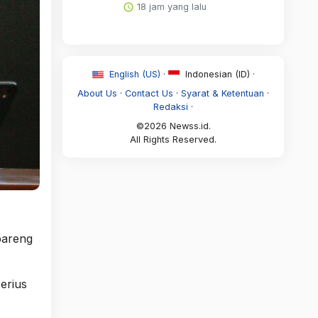
18 jam yang lalu
English (US) ·
Indonesian (ID) ·
About Us
·
Contact Us
·
Syarat & Ketentuan
·
Redaksi
·
©2026 Newss.id.
All Rights Reserved.
bareng
erius