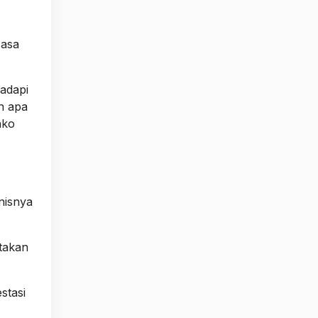
Jasa
hadapi
h apa
nko
nisnya
takan
stasi