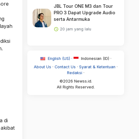
sore
JBL Tour ONE M3 dan Tour
PRO 3 Dapat Upgrade Audio
ng
serta Antarmuka
ilayah
20 jam yang lalu
diksi
m.
English (US) ·
Indonesian (ID) ·
About Us
·
Contact Us
·
Syarat & Ketentuan
·
Redaksi
·
©2026 Newss.id.
All Rights Reserved.
a di
akibat