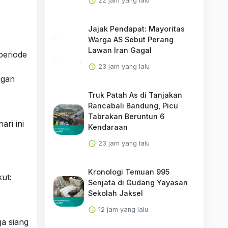
22 jam yang lalu
Jajak Pendapat: Mayoritas
Warga AS Sebut Perang
Lawan Iran Gagal
periode
23 jam yang lalu
ngan
Truk Patah As di Tanjakan
Rancabali Bandung, Picu
Tabrakan Beruntun 6
ari ini
Kendaraan
23 jam yang lalu
Kronologi Temuan 995
ut:
Senjata di Gudang Yayasan
Sekolah Jaksel
12 jam yang lalu
ga siang