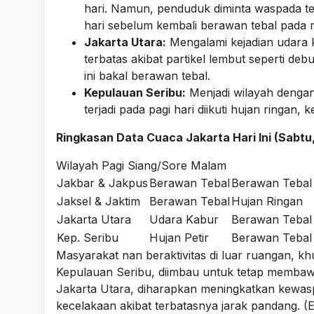
hari. Namun, penduduk diminta waspada te
hari sebelum kembali berawan tebal pada 
Jakarta Utara:
Mengalami kejadian udara k
terbatas akibat partikel lembut seperti de
ini bakal berawan tebal.
Kepulauan Seribu:
Menjadi wilayah dengan 
terjadi pada pagi hari diikuti hujan ringa
Ringkasan Data Cuaca Jakarta Hari Ini (Sabtu,
Wilayah Pagi Siang/Sore Malam
Jakbar & Jakpus
Berawan Tebal
Berawan Tebal
Jaksel & Jaktim
Berawan Tebal
Hujan Ringan
Jakarta Utara
Udara Kabur
Berawan Tebal
Kep. Seribu
Hujan Petir
Berawan Tebal
Masyarakat nan beraktivitas di luar ruangan, kh
Kepulauan Seribu, diimbau untuk tetap membawa 
Jakarta Utara, diharapkan meningkatkan kewaspa
kecelakaan akibat terbatasnya jarak pandang. (E