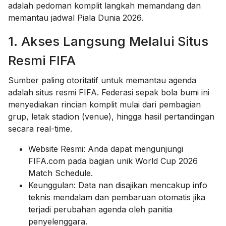
adalah pedoman komplit langkah memandang dan
memantau jadwal Piala Dunia 2026.
1. Akses Langsung Melalui Situs
Resmi FIFA
Sumber paling otoritatif untuk memantau agenda
adalah situs resmi FIFA. Federasi sepak bola bumi ini
menyediakan rincian komplit mulai dari pembagian
grup, letak stadion (venue), hingga hasil pertandingan
secara real-time.
Website Resmi: Anda dapat mengunjungi
FIFA.com pada bagian unik World Cup 2026
Match Schedule.
Keunggulan: Data nan disajikan mencakup info
teknis mendalam dan pembaruan otomatis jika
terjadi perubahan agenda oleh panitia
penyelenggara.