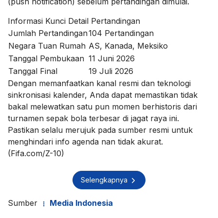
(push notification) sebelum pertandingan dimulai.
Informasi Kunci Detail Pertandingan
Jumlah Pertandingan
104 Pertandingan
Negara Tuan Rumah
AS, Kanada, Meksiko
Tanggal Pembukaan
11 Juni 2026
Tanggal Final
19 Juli 2026
Dengan memanfaatkan kanal resmi dan teknologi
sinkronisasi kalender, Anda dapat memastikan tidak
bakal melewatkan satu pun momen berhistoris dari
turnamen sepak bola terbesar di jagat raya ini.
Pastikan selalu merujuk pada sumber resmi untuk
menghindari info agenda nan tidak akurat.
(Fifa.com/Z-10)
Selengkapnya
Sumber
Media Indonesia