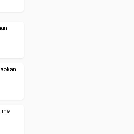
nan
babkan
rime