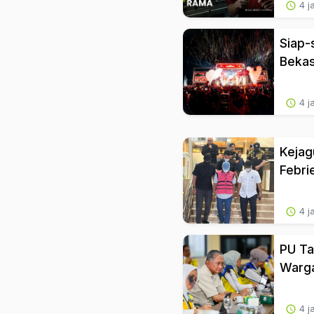
4 j
Siap-
Bekas
4 j
Kejag
Febri
4 j
PU Ta
Warg
4 j