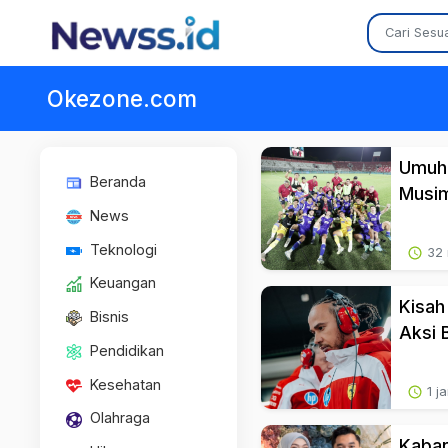
Okezone.com
Umuh 
Beranda
Musi
News
Teknologi
32 
Keuangan
Kisah
Bisnis
Aksi 
Pendidikan
Kesehatan
1 j
Olahraga
Kabar