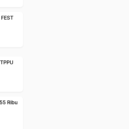
A FEST
 TPPU
155 Ribu