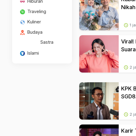
Hiburan
Nikah
Traveling
Kuliner
1 j
Budaya
Viral
Sastra
Suara
Islami
2 j
KPK B
SGD8
2 j
Karir