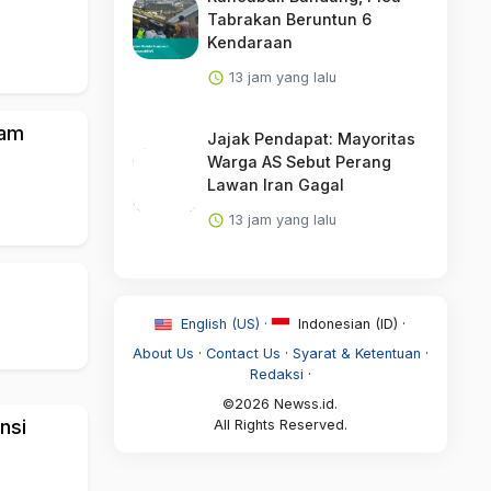
Tabrakan Beruntun 6
Kendaraan
13 jam yang lalu
tam
Jajak Pendapat: Mayoritas
Warga AS Sebut Perang
Lawan Iran Gagal
13 jam yang lalu
English (US) ·
Indonesian (ID) ·
About Us
·
Contact Us
·
Syarat & Ketentuan
·
Redaksi
·
©2026 Newss.id.
nsi
All Rights Reserved.