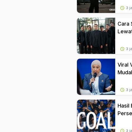
3 j
Cara 
Lewat
3 j
Viral
Mudah
3 j
Hasil
Perse
3 j