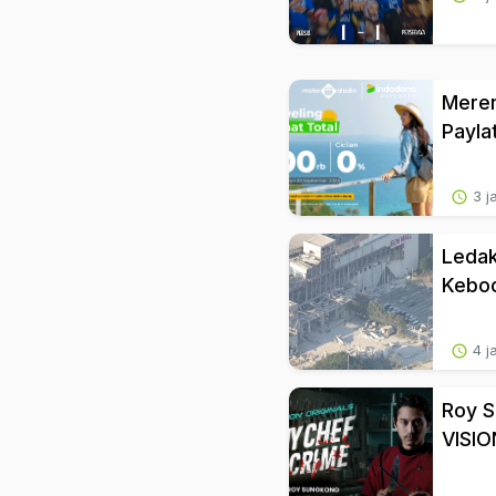
Meren
Payla
3 j
Ledak
Keboc
4 j
Roy S
VISIO