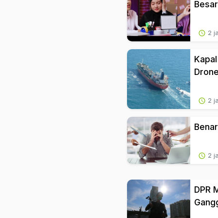
Besar
2 j
Kapal
Drone
2 j
Benar
2 j
DPR M
Gang