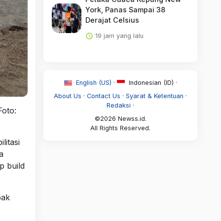
York, Panas Sampai 38
Derajat Celsius
19 jam yang lalu
English (US) ·
Indonesian (ID) ·
About Us
·
Contact Us
·
Syarat & Ketentuan
·
Redaksi
·
Foto:
©2026 Newss.id.
All Rights Reserved.
itasi
a
p build
pak