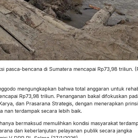
ksi pasca-bencana di Sumatera mencapai Rp73,98 triliun. (
ggodo mengungkapkan bahwa total anggaran untuk rehabil
ncapai Rp73,98 triliun. Penanganan bakal difokuskan pad
Karya, dan Prasarana Strategis, dengan menerapkan prinsi
a nan terdampak secara lebih baik.
dak hanya bermaksud memulihkan kondisi masyarakat terdam
sarana dan keberlanjutan pelayanan publik secara jangka
isi V DPR RI, Selasa (27/1/2026).