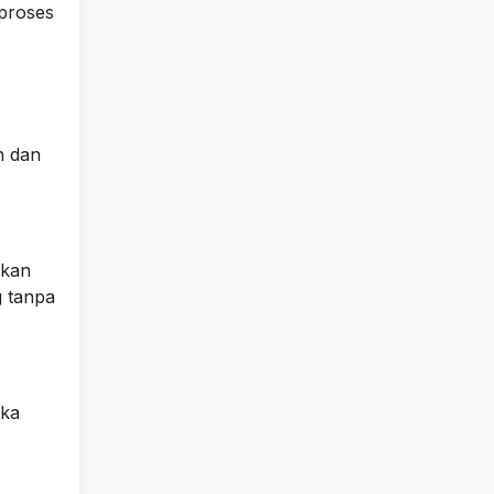
 proses
n dan
ukan
g tanpa
uka