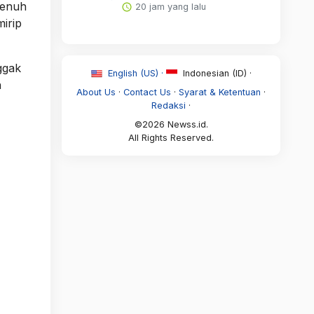
penuh
20 jam yang lalu
irip
ggak
English (US) ·
Indonesian (ID) ·
n
About Us
·
Contact Us
·
Syarat & Ketentuan
·
Redaksi
·
©2026 Newss.id.
All Rights Reserved.