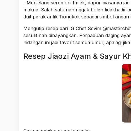
-
Menjelang seremoni Imlek, dapur biasanya jad
makna. Salah satu nan nggak boleh tidakhadir ad
duit perak antik Tiongkok sebagai simbol angan
Mengutip resep dari IG Chef Sevim @masterchef_
sesulit nan dibayangkan. Perpaduan daging aya
hidangan ini jadi favorit semua umur, apalagi j
Resep Jiaozi Ayam & Sayur K
Cara membikin dumpling imlek