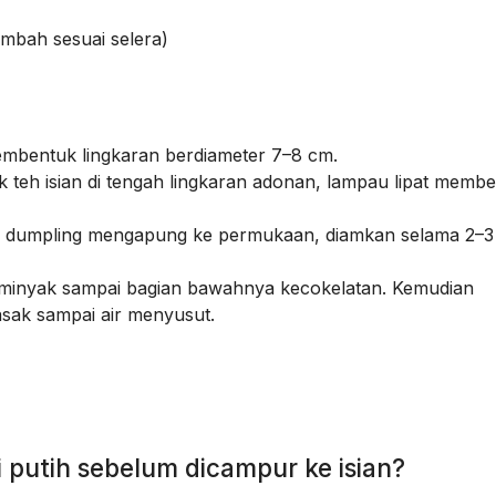
ambah sesuai selera)
membentuk lingkaran berdiameter 7–8 cm.
 teh isian di tengah lingkaran adonan, lampau lipat memb
ai dumpling mengapung ke permukaan, diamkan selama 2–3
t minyak sampai bagian bawahnya kecokelatan. Kemudian
asak sampai air menyusut.
 putih sebelum dicampur ke isian?