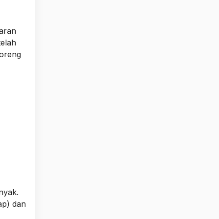
paran
telah
goreng
nyak.
ap) dan