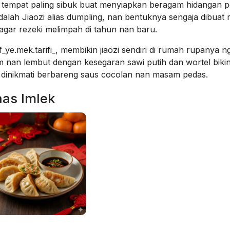
i tempat paling sibuk buat menyiapkan beragam hidangan 
alah Jiaozi alias dumpling, nan bentuknya sengaja dibuat m
 agar rezeki melimpah di tahun nan baru.
ye.mek.tarifi_, membikin jiaozi sendiri di rumah rupanya n
m nan lembut dengan kesegaran sawi putih dan wortel biki
ika dinikmati berbareng saus cocolan nan masam pedas.
has Imlek