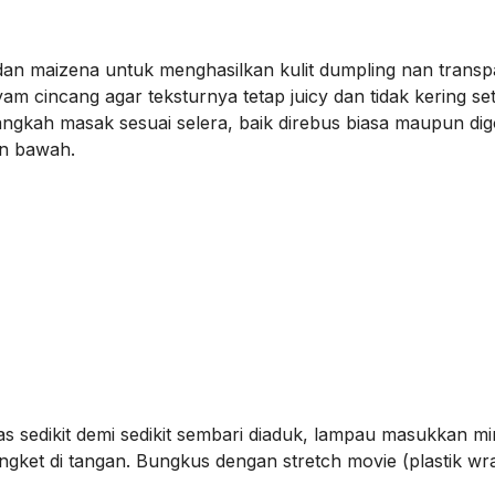
dan maizena untuk menghasilkan kulit dumpling nan trans
ayam cincang agar teksturnya tetap juicy dan tidak kering se
angkah masak sesuai selera, baik direbus biasa maupun di
an bawah.
 sedikit demi sedikit sembari diaduk, lampau masukkan mi
ngket di tangan. Bungkus dengan stretch movie (plastik wr