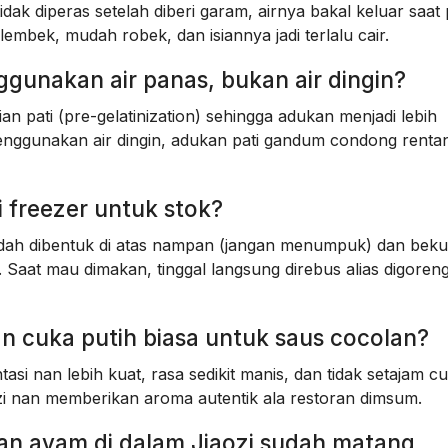
tidak diperas setelah diberi garam, airnya bakal keluar saat
 lembek, mudah robek, dan isiannya jadi terlalu cair.
gunakan air panas, bukan air dingin?
 pati (pre-gelatinization) sehingga adukan menjadi lebih
menggunakan air dingin, adukan pati gandum condong renta
di freezer untuk stok?
udah dibentuk di atas nampan (jangan menumpuk) dan bek
 Saat mau dimakan, tinggal langsung direbus alias digoren
n cuka putih biasa untuk saus cocolan?
si nan lebih kuat, rasa sedikit manis, dan tidak setajam c
zi nan memberikan aroma autentik ala restoran dimsum.
sian ayam di dalam Jiaozi sudah matang