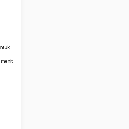
entuk
 menit