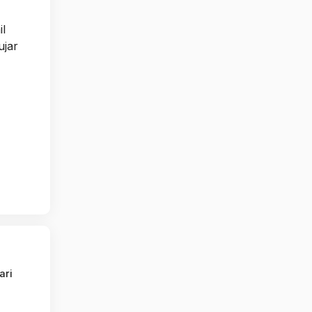
il
ujar
ari