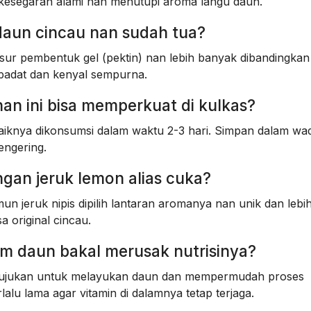
n kesegaran alami nan menutupi aroma langu daun.
aun cincau nan sudah tua?
r pembentuk gel (pektin) nan lebih banyak dibandingkan
h padat dan kenyal sempurna.
an ini bisa memperkuat di kulkas?
baiknya dikonsumsi dalam waktu 2-3 hari. Simpan dalam wa
mengering.
engan jeruk lemon alias cuka?
 jeruk nipis dipilih lantaran aromanya nan unik dan lebih 
 original cincau.
am daun bakal merusak nutrisinya?
itujukan untuk melayukan daun dan mempermudah proses
alu lama agar vitamin di dalamnya tetap terjaga.