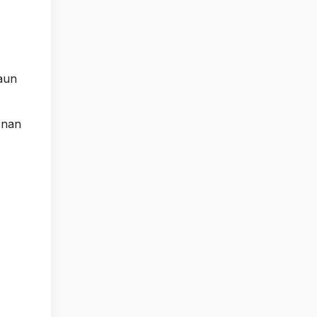
aun
 nan