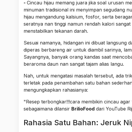
-
Cincau hijau memang juara jika soal urusan m
minuman tradisional ini menyimpan segudang nutr
hijau mengandung kalsium, fosfor, serta beragam
seratnya nan tinggi namun rendah kalori sanga
menstabilkan tekanan darah.
Sesuai namanya, hidangan ini dibuat langsung d
diperas berbareng air untuk diambil sarinya, la
Sayangnya, banyak orang kandas saat mencoba m
beraroma daun nan sangat tajam alias langu.
Nah, untuk mengatasi masalah tersebut, ada tri
terletak pada penambahan satu bahan sederhana
mengungkapkan rahasianya:
"Resep terbongkar!!!cara membikin cincau agar 
sebagaimana dilansir
BrilioFood
dari YouTube Rij
Rahasia Satu Bahan: Jeruk Ni