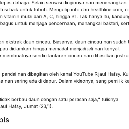
elepas dahaga. Selain sensasi dinginnya nan menenangkan,
isi baik untuk tubuh. Mengutip info dari healthline.com, c
 vitamin mulai dari A, C, hingga B1. Tak hanya itu, kandu
t bagus untuk menjaga pencernaan, menangkal bakteri, ser
ari ekstrak daun cincau. Biasanya, daun cincau nan sudah 
mpau didiamkan hingga memadat menjadi jeli nan kenyal.
embuatnya sendiri lantaran cincau nan dihasilkan justru
k pandai nan dibagikan oleh kanal YouTube Rijaul Hafsy. K
 nan sering ada di dapur. Dalam videonya, sang pemilik k
tidak berbau daun dengan satu perasan saja," tulisnya
aul Hafsy, Jumat (23/1).
pis