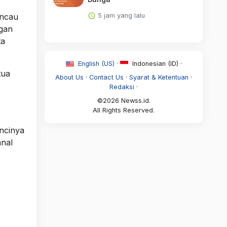
5 jam yang lalu
incau
ngan
ta
English (US) ·
Indonesian (ID) ·
tua
About Us
·
Contact Us
·
Syarat & Ketentuan
·
Redaksi
·
©2026 Newss.id.
All Rights Reserved.
uncinya
anal