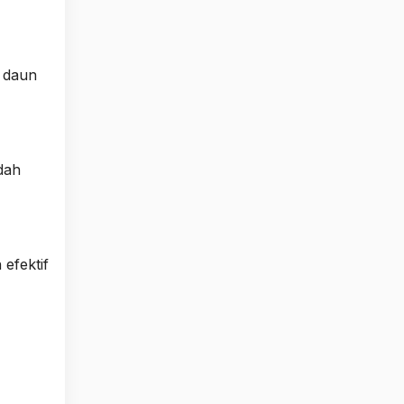
 daun
dah
efektif