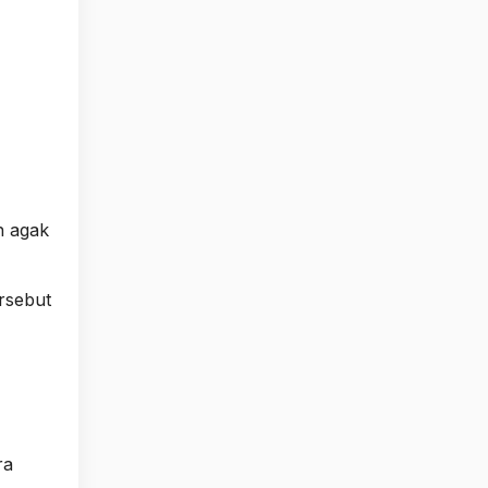
h agak
rsebut
ra