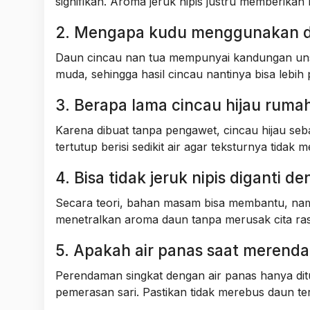
signifikan. Aroma jeruk nipis justru memberika
2. Mengapa kudu menggunakan d
Daun cincau nan tua mempunyai kandungan unsu
muda, sehingga hasil cincau nantinya bisa lebi
3. Berapa lama cincau hijau rumah
Karena dibuat tanpa pengawet, cincau hijau se
tertutup berisi sedikit air agar teksturnya tidak 
4. Bisa tidak jeruk nipis diganti d
Secara teori, bahan masam bisa membantu, namun
menetralkan aroma daun tanpa merusak cita rasa
5. Apakah air panas saat merend
Perendaman singkat dengan air panas hanya d
pemerasan sari. Pastikan tidak merebus daun terl