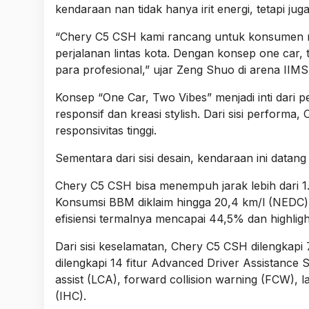
kendaraan nan tidak hanya irit energi, tetapi j
“Chery C5 CSH kami rancang untuk konsumen 
perjalanan lintas kota. Dengan konsep one car, t
para profesional,” ujar Zeng Shuo di arena IIMS
Konsep “One Car, Two Vibes” menjadi inti da
responsif dan kreasi stylish. Dari sisi perfor
responsivitas tinggi.
Sementara dari sisi desain, kendaraan ini data
Chery C5 CSH bisa menempuh jarak lebih dari 1.
Konsumsi BBM diklaim hingga 20,4 km/l (NEDC) 
efisiensi termalnya mencapai 44,5% dan highlig
Dari sisi keselamatan, Chery C5 CSH dilengkapi 7 
dilengkapi 14 fitur Advanced Driver Assistance
assist (LCA), forward collision warning (FCW), l
(IHC).