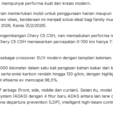
uga mempunyai performa kuat dan kreasi modern.
nan memerlukan mobil untuk penggunaan harian maupun
wo vibes, kendaraan ini menjadi solusi ideal bagi family m
 2026, Kamis (5/2/2026).
ri pengembangan Chery C5 CSH, nan memadukan performa 
ma, Chery C5 CSH menawarkan percepatan 0-100 km hanya 7.
ng sebagai crossover SUV modern dengan tampilan kekinian
000 kilometer dalam satu kali pengisian bahan bakar dan ba
serta emisi karbon rendah hingga 120 g/km, dengan highli
ht efisiensi ev mencapai 98,5%.
airbags (front, side, middle dan curtain). Selain itu, model 
 System (ADAS) dengan 4 fitur baru ADAS antara lain lane
ane departure prevention (LDP), intelligent high-beam cont