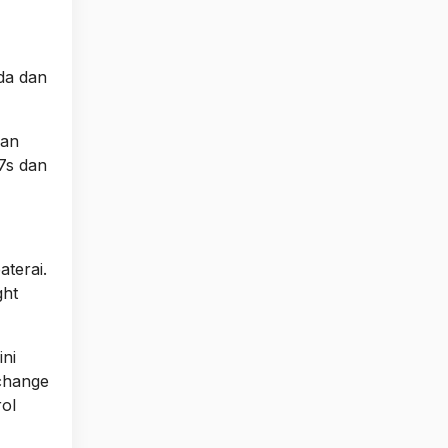
uda dan
nan
7s dan
.
terai.
ght
ini
 change
rol