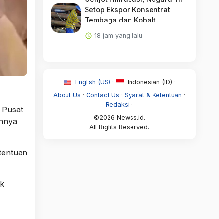
Setop Ekspor Konsentrat
Tembaga dan Kobalt
18 jam yang lalu
English (US) ·
Indonesian (ID) ·
About Us
·
Contact Us
·
Syarat & Ketentuan
·
Redaksi
·
 Pusat
©2026 Newss.id.
annya
All Rights Reserved.
tentuan
uk