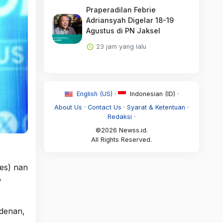
Praperadilan Febrie
Adriansyah Digelar 18-19
Agustus di PN Jaksel
23 jam yang lalu
English (US) ·
Indonesian (ID) ·
About Us
·
Contact Us
·
Syarat & Ketentuan
·
Redaksi
·
©2026 Newss.id.
All Rights Reserved.
es) nan
o
idenan,