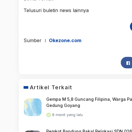
Telusuri buletin news lainnya
Sumber
Okezone.com
Artikel Terkait
Gempa M 5,8 Guncang Filipina, Warga Pa
Gedung Goyang
8 menit yang lalu
Pemkot Bandung Bakal Relokasi SDN 026