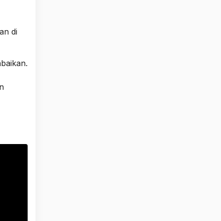
an di
baikan.
n