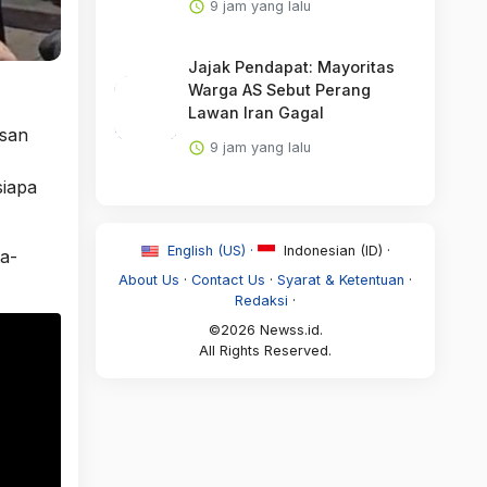
9 jam yang lalu
Jajak Pendapat: Mayoritas
Warga AS Sebut Perang
Lawan Iran Gagal
asan
9 jam yang lalu
siapa
English (US) ·
Indonesian (ID) ·
ta-
About Us
·
Contact Us
·
Syarat & Ketentuan
·
Redaksi
·
©2026 Newss.id.
All Rights Reserved.