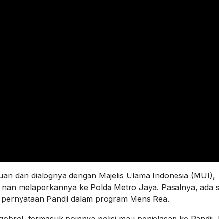
an dan dialognya dengan Majelis Ulama Indonesia (MUI),
 nan melaporkannya ke Polda Metro Jaya. Pasalnya, ada s
al pernyataan Pandji dalam program Mens Rea.
ngobrol, termasuk poinnya polisi mau penjelasan ke Pandji, 