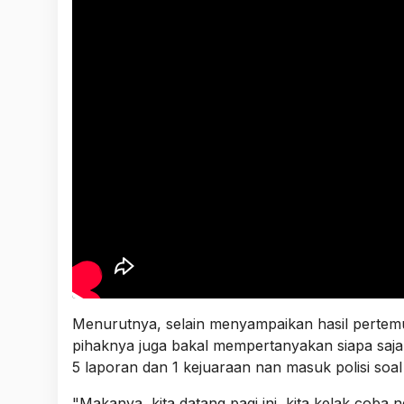
Menurutnya, selain menyampaikan hasil pertemu
pihaknya juga bakal mempertanyakan siapa saja
5 laporan dan 1 kejuaraan nan masuk polisi so
"Makanya, kita datang pagi ini, kita kelak coba 