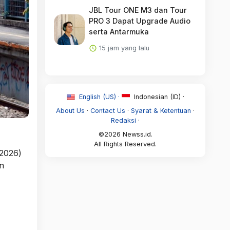
JBL Tour ONE M3 dan Tour
PRO 3 Dapat Upgrade Audio
serta Antarmuka
15 jam yang lalu
English (US) ·
Indonesian (ID) ·
About Us
·
Contact Us
·
Syarat & Ketentuan
·
Redaksi
·
©2026 Newss.id.
All Rights Reserved.
/2026)
n