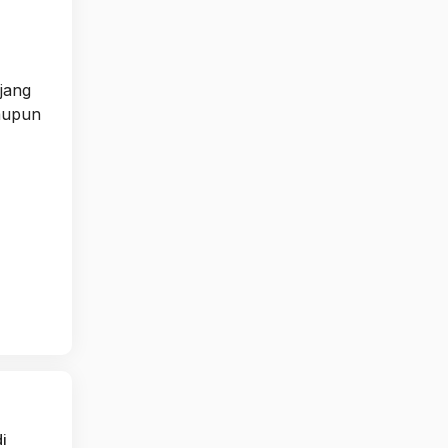
jang
aupun
i