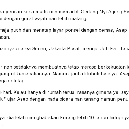
ra pencari kerja muda nan memadati Gedung Nyi Ageng Se
laki dengan gurat wajah nan lebih matang.
meja putih dan menatap layar ponsel dengan cemas, Asep 
haan.
annya di area Senen, Jakarta Pusat, menuju Job Fair Taha
r nan setidaknya membuatnya tetap merasa berkekuatan l
menjemput kemenakannya. Namun, jauh di lubuk hatinya, Ase
rjaan tetap.
ri-hari. Kalau hanya di rumah terus, rasanya gimana ya, say
okok,” ujar Asep dengan nada bicara nan tenang namun pen
a, dia telah menghabiskan kurang lebih 10 tahun hidupnya
r.