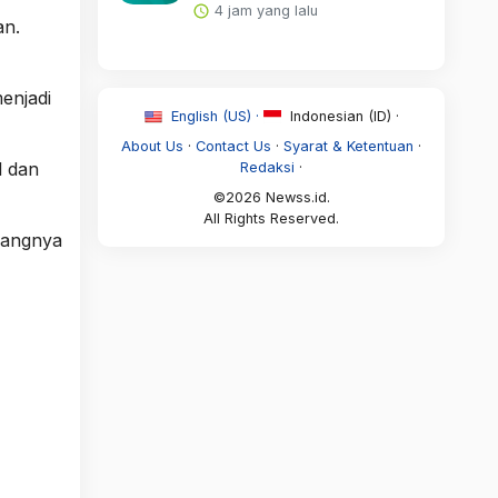
4 jam yang lalu
an.
enjadi
English (US) ·
Indonesian (ID) ·
About Us
·
Contact Us
·
Syarat & Ketentuan
·
l dan
Redaksi
·
©2026 Newss.id.
All Rights Reserved.
urangnya