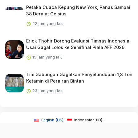
Petaka Cuaca Kepung New York, Panas Sampai
38 Derajat Celsius
22 jam yang lalu
Erick Thohir Dorong Evaluasi Timnas Indonesia
Usai Gagal Lolos ke Semifinal Piala AFF 2026
15 jam yang lalu
Tim Gabungan Gagalkan Penyelundupan 1,3 Ton
Ketamin di Perairan Bintan
23 jam yang lalu
English (US) ·
Indonesian (ID) ·
About Us
·
Contact Us
·
Syarat & Ketentuan
·
Redaksi
·
©2026 Newss.id.