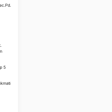
ec.Pd.
.
in
p 5
ikmati