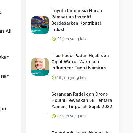
Toyota Indonesia Harap
a
Pemberian Insentif
Berdasarkan Kontribusi
Industri
n All
21 jam yang lalu
Tips Padu-Padan Hijab dan
akan
Ciput Warna-Warni ala
Influencer Tantri Namirah
a nan
18 jam yang lalu
Serangan Rudal dan Drone
Houthi Tewaskan 58 Tentara
Yaman, Terparah Sejak 2022
ian
17 jam yang lalu
Genjot Hilirasasi, Negara Ini