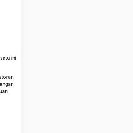
atu ini
storan
dengan
buan