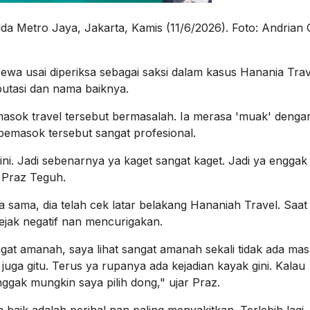
a Metro Jaya, Jakarta, Kamis (11/6/2026). Foto: Andrian 
wa usai diperiksa sebagai saksi dalam kasus
Hanania Trav
putasi dan nama baiknya.
asok travel tersebut bermasalah. Ia merasa 'muak' dengan
pemasok tersebut sangat profesional.
sini. Jadi sebenarnya ya kaget sangat kaget. Jadi ya enggak
 Praz Teguh.
ma, dia telah cek latar belakang Hananiah Travel. Saat i
jak negatif nan mencurigakan.
at amanah, saya lihat sangat amanah sekali tidak ada mas
uga gitu. Terus ya rupanya ada kejadian kayak gini. Kalau
nggak mungkin saya pilih dong," ujar Praz.
aik adalah perihal nan paling menyakitkan. Terlebih lagi,