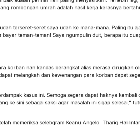
ang rombongan umrah adalah hasil kerja kerasnya bertah
udah terseret-seret saya udah ke mana-mana. Paling itu aj
aya bayar teman-teman! Saya ngumpulin duit, berapa itu cu
ra korban nan kandas berangkat alias merasa dirugikan o
i dapat melangkah dan kewenangan para korban dapat seg
erdampak kasus ini. Semoga segera dapat haknya kembali 
g ke sini sebagai saksi agar masalah ini sigap selesai," tu
telah memeriksa selebgram Keanu Angelo, Thariq Halilinta