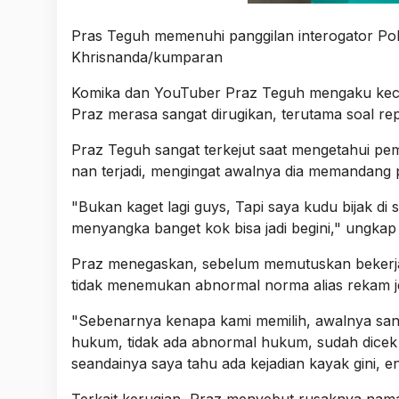
Pras Teguh memenuhi panggilan interogator Pold
Khrisnanda/kumparan
Komika dan YouTuber
Praz Teguh
mengaku kece
Praz merasa sangat dirugikan, terutama soal re
Praz Teguh sangat terkejut saat mengetahui pem
nan terjadi, mengingat awalnya dia memandang 
"Bukan kaget lagi guys, Tapi saya kudu bijak di 
menyangka banget kok bisa jadi begini," ungkap
Praz menegaskan, sebelum memutuskan bekerja sa
tidak menemukan abnormal norma alias rekam je
"Sebenarnya kenapa kami memilih, awalnya sang
hukum, tidak ada abnormal hukum, sudah dicek j
seandainya saya tahu ada kejadian kayak gini, e
Terkait kerugian, Praz menyebut rusaknya nama b