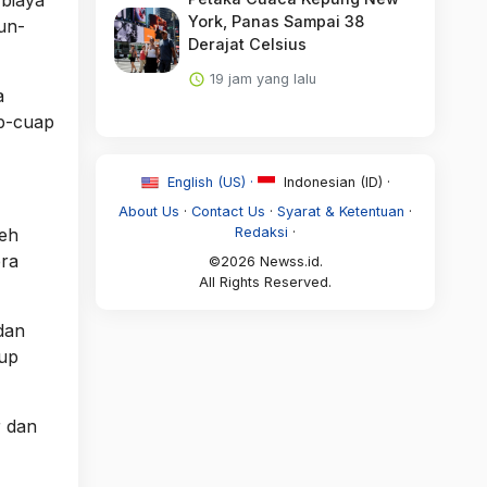
York, Panas Sampai 38
un-
Derajat Celsius
19 jam yang lalu
a
ap-cuap
English (US) ·
Indonesian (ID) ·
About Us
·
Contact Us
·
Syarat & Ketentuan
·
leh
Redaksi
·
era
©2026 Newss.id.
All Rights Reserved.
dan
tup
r dan