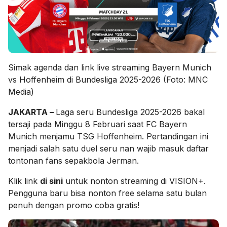
Simak agenda dan link live streaming Bayern Munich
vs Hoffenheim di Bundesliga 2025-2026 (Foto: MNC
Media)
JAKARTA –
Laga seru Bundesliga 2025-2026 bakal
tersaji pada Minggu 8 Februari saat FC Bayern
Munich menjamu TSG Hoffenheim. Pertandingan ini
menjadi salah satu duel seru nan wajib masuk daftar
tontonan fans sepakbola Jerman.
Klik link
di sini
untuk nonton streaming di VISION+.
Pengguna baru bisa nonton free selama satu bulan
penuh dengan promo coba gratis!