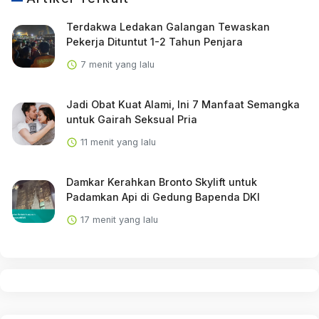
Terdakwa Ledakan Galangan Tewaskan
Pekerja Dituntut 1-2 Tahun Penjara
7 menit yang lalu
Jadi Obat Kuat Alami, Ini 7 Manfaat Semangka
untuk Gairah Seksual Pria
11 menit yang lalu
Damkar Kerahkan Bronto Skylift untuk
Padamkan Api di Gedung Bapenda DKI
17 menit yang lalu