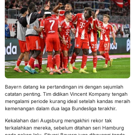
Bayern datang ke pertandingan ini dengan sejumlah
catatan penting. Tim didikan Vincent Kompany tengah
mengalami periode kurang ideal setelah kandas meraih
kemenangan dalam dua laga Bundesliga terakhir.
Kekalahan dari Augsburg mengakhiri rekor tak
terkalahkan mereka, sebelum ditahan seri Hamburg
pada pekan lalu. Situasi Bayern juga dibayangi tanda