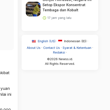
Setop Ekspor Konsentrat
Tembaga dan Kobalt
17 jam yang lalu
English (US) ·
Indonesian (ID) ·
About Us
·
Contact Us
·
Syarat & Ketentuan
·
Redaksi
·
©2026 Newss.id.
All Rights Reserved.
kibat
9 yuan
lai ini
99.000