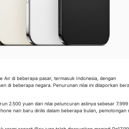
e Air di beberapa pasar, termasuk Indonesia, dengan
en di beberapa negara. Penurunan nilai ini dilaporkan bera
turun 2.500 yuan dari nilai peluncuran aslinya sebesar 7.99
Phone nan baru dirilis dalam beberapa bulan, pemotongan ni
ok resmi seperti iBox juga telah disesuaikan menjadi Rp17.9