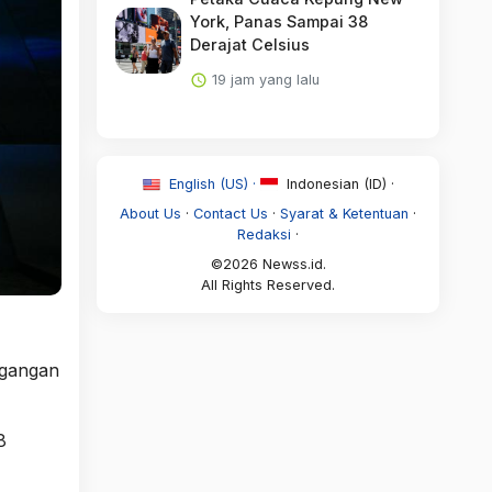
York, Panas Sampai 38
Derajat Celsius
19 jam yang lalu
English (US) ·
Indonesian (ID) ·
About Us
·
Contact Us
·
Syarat & Ketentuan
·
Redaksi
·
©2026 Newss.id.
All Rights Reserved.
agangan
8