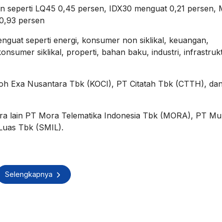
an seperti LQ45 0,45 persen, IDX30 menguat 0,21 persen
 0,93 persen
nguat seperti energi, konsumer non siklikal, keuangan,
nsumer siklikal, properti, bahan baku, industri, infrastruk
koh Exa Nusantara Tbk (KOCI), PT Citatah Tbk (CTTH), da
ra lain PT Mora Telematika Indonesia Tbk (MORA), PT Mul
Luas Tbk (SMIL).
Selengkapnya