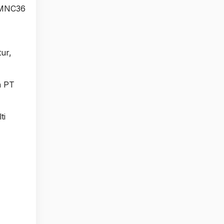
, MNC36
tur,
n PT
ti