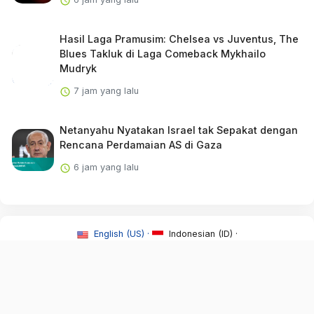
Hasil Laga Pramusim: Chelsea vs Juventus, The
Blues Takluk di Laga Comeback Mykhailo
Mudryk
7 jam yang lalu
Netanyahu Nyatakan Israel tak Sepakat dengan
Rencana Perdamaian AS di Gaza
6 jam yang lalu
English (US) ·
Indonesian (ID) ·
About Us
·
Contact Us
·
Syarat & Ketentuan
·
Redaksi
·
©2026 Newss.id.
All Rights Reserved.