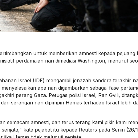
pertimbangkan untuk memberikan amnesti kepada pejuang
inisiatif perdamaian nan dimediasi Washington, menurut se
ahanan Israel (IDF) mengambil jenazah sandera terakhir n
ut, menyelesaikan apa nan digambarkan sebagai fase pertama
iri perang Gaza. Petugas polisi Israel, Ran Gvili, ditang
 dari serangan nan dipimpin Hamas terhadap Israel lebih da
engan semacam amnesti, dan terus terang kami pikir kami m
senjata," kata pejabat itu kepada Reuters pada Senin (26/
 jika Hamas tidak melucuti senjata.