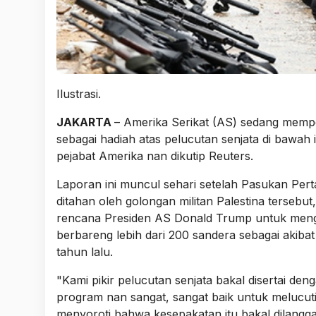
Ilustrasi.
JAKARTA
– Amerika Serikat (AS) sedang mem
sebagai hadiah atas pelucutan senjata di bawah 
pejabat Amerika nan dikutip Reuters.
Laporan ini muncul sehari setelah Pasukan Pert
ditahan oleh golongan militan Palestina terseb
rencana Presiden AS Donald Trump untuk mengakh
berbareng lebih dari 200 sandera sebagai akibat
tahun lalu.
"Kami pikir pelucutan senjata bakal disertai d
program nan sangat, sangat baik untuk melucuti 
menyoroti bahwa kesepakatan itu bakal dilanggar