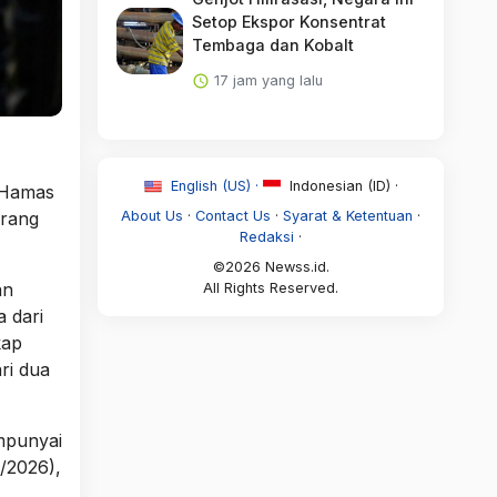
Setop Ekspor Konsentrat
Tembaga dan Kobalt
17 jam yang lalu
English (US) ·
Indonesian (ID) ·
 Hamas
orang
About Us
·
Contact Us
·
Syarat & Ketentuan
·
Redaksi
·
©2026 Newss.id.
an
All Rights Reserved.
 dari
kap
ri dua
empunyai
1/2026),