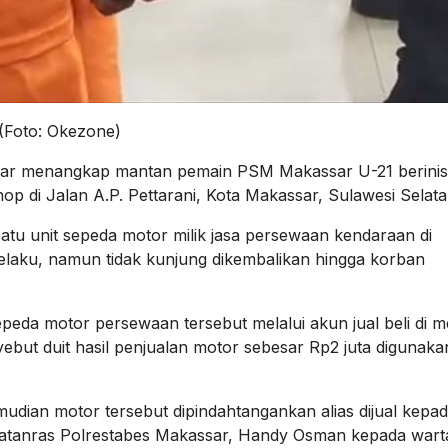
(Foto: Okezone)
sar menangkap mantan pemain PSM Makassar U-21 berinis
op di Jalan A.P. Pettarani, Kota Makassar, Sulawesi Selata
tu unit sepeda motor milik jasa persewaan kendaraan di
laku, namun tidak kunjung dikembalikan hingga korban
sepeda motor persewaan tersebut melalui akun jual beli di m
nyebut duit hasil penjualan motor sebesar Rp2 juta digunaka
ian motor tersebut dipindahtangankan alias dijual kepa
 3 Jatanras Polrestabes Makassar, Handy Osman kepada war