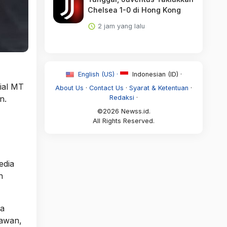
Chelsea 1-0 di Hong Kong
2 jam yang lalu
English (US) ·
Indonesian (ID) ·
ial MT
About Us
·
Contact Us
·
Syarat & Ketentuan
·
Redaksi
·
n.
©2026 Newss.id.
All Rights Reserved.
edia
n
da
tawan,