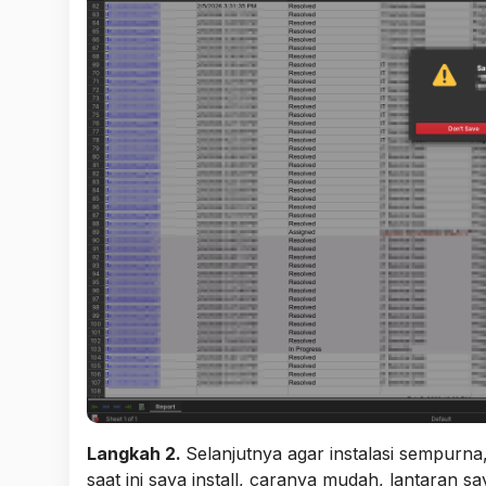
Langkah 2.
Selanjutnya agar instalasi sempurna
saat ini saya install, caranya mudah, lantaran s