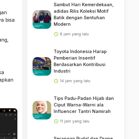
Sambut Hari Kemerdekaan,
adidas Rilis Koleksi Motif
gan
Batik dengan Sentuhan
a bisa
Modern
8 jam yang lalu
ang,
Toyota Indonesia Harap
Pemberian Insentif
Berdasarkan Kontribusi
Industri
ka
rapkan
14 jam yang lalu
Tips Padu-Padan Hijab dan
Ciput Warna-Warni ala
Influencer Tantri Namirah
11 jam yang lalu
Serangan Rudal dan Drone