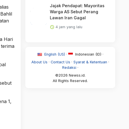
Jajak Pendapat: Mayoritas
lias
Warga AS Sebut Perang
Bahlil
Lawan Iran Gagal
atan
4 jam yang lalu
da Hari
 terima
English (US) ·
Indonesian (ID) ·
About Us
·
Contact Us
·
Syarat & Ketentuan
·
oal
Redaksi
·
©2026 Newss.id.
All Rights Reserved.
rsebut
na 1,