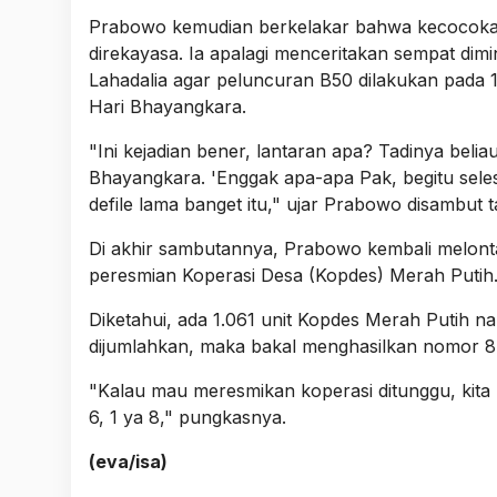
Prabowo kemudian berkelakar bahwa kecocokan 
direkayasa. Ia apalagi menceritakan sempat dim
Lahadalia agar peluncuran B50 dilakukan pada 
Hari Bhayangkara.
"Ini kejadian bener, lantaran apa? Tadinya beliau 
Bhayangkara. 'Enggak apa-apa Pak, begitu selesa
defile lama banget itu," ujar Prabowo disambut t
Di akhir sambutannya, Prabowo kembali melont
peresmian Koperasi Desa (Kopdes) Merah Putih
Diketahui, ada 1.061 unit Kopdes Merah Putih n
dijumlahkan, maka bakal menghasilkan nomor 8
"Kalau mau meresmikan koperasi ditunggu, kita 
6, 1 ya 8," pungkasnya.
(eva/isa)