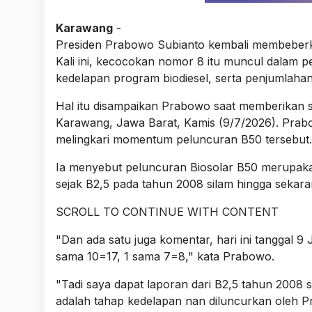
Karawang
-
Presiden Prabowo Subianto kembali membeber
Kali ini, kecocokan nomor 8 itu muncul dalam 
kedelapan program biodiesel, serta penjumlahan
Hal itu disampaikan Prabowo saat memberikan 
Karawang, Jawa Barat, Kamis (9/7/2026). Prab
melingkari momentum peluncuran B50 tersebut.
Ia menyebut peluncuran Biosolar B50 merupakan
sejak B2,5 pada tahun 2008 silam hingga sekar
SCROLL TO CONTINUE WITH CONTENT
"Dan ada satu juga komentar, hari ini tanggal 9 
sama 10=17, 1 sama 7=8," kata Prabowo.
"Tadi saya dapat laporan dari B2,5 tahun 2008
adalah tahap kedelapan nan diluncurkan oleh Pr