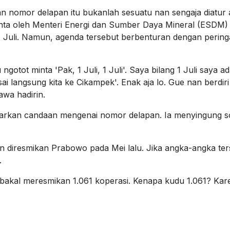
nomor delapan itu bukanlah sesuatu nan sengaja diatur a
inta oleh Menteri Energi dan Sumber Daya Mineral (ESDM) 
1 Juli. Namun, agenda tersebut berbenturan dengan pering
ngotot minta 'Pak, 1 Juli, 1 Juli'. Saya bilang 1 Juli saya a
i langsung kita ke Cikampek'. Enak aja lo. Gue nan berdiri
awa hadirin.
arkan candaan mengenai nomor delapan. Ia menyingung s
.
an diresmikan Prabowo pada Mei lalu. Jika angka-angka te
.
bakal meresmikan 1.061 koperasi. Kenapa kudu 1.061? Kare